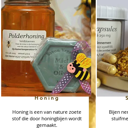
Honing
Honing is een van nature zoete
Bijen n
stof die door honingbijen wordt
stuifme
gemaakt.