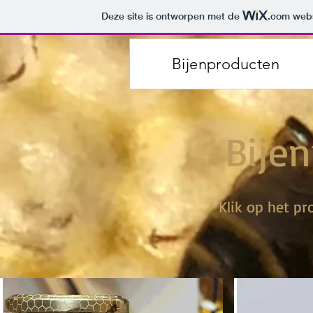
Deze site is ontworpen met de
.com
webs
Bijenproducten
Bije
Klik op het p